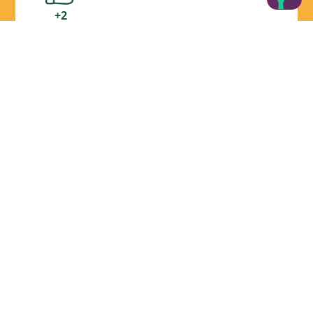
+2
Descubre los productos de Aboca
visita la web
Busca un producto