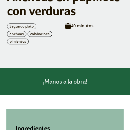
con verduras
40 minutos
Segundo plato
anchoas
calabacines
pimientos
¡Manos a la obra!
Ingredientes