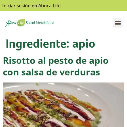
Iniciar sesión en Aboca Life
Abre el submenú
Abre el submenú
Ingrediente:
apio
Risotto al pesto de apio
con salsa de verduras