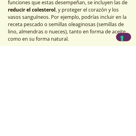
funciones que estas desempeñan, se incluyen las de
reducir el colesterol
, y proteger el corazón y los
vasos sanguíneos. Por ejemplo, podrías incluir en la
receta pescado o semillas oleaginosas (semillas de
lino, almendras o nueces), tanto en forma de aceite
como en su forma natural.
3- Contener todos los
principios alimentarios
No creas que para crear una receta sana es
necesario «suprimir» (grasas, hidratos de carbono y
conservantes). Todo lo contrario, ¡debemos
«añadir»! De hecho la receta, debería
incluir todos
los macronutrientes
(carbohidratos, grasas y
proteínas), así como fibras y moduladores genéticos
(vitaminas, minerales, antioxidantes, etc.). Basta con