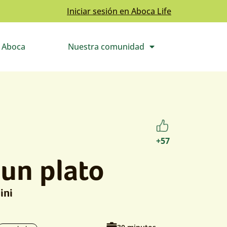
Iniciar sesión en Aboca Life
o Aboca
Nuestra comunidad
Abre el submenú
+57
un plato
ini