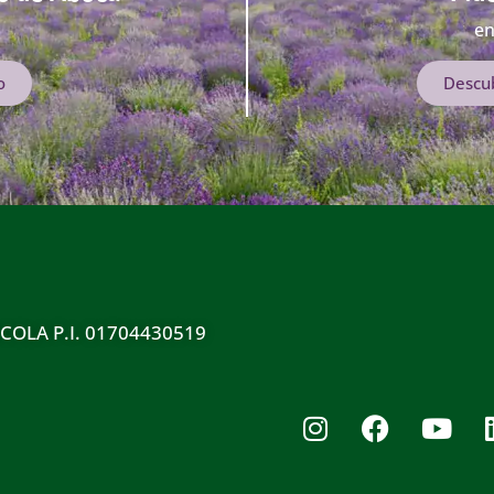
en
o
Descu
COLA P.I. 01704430519