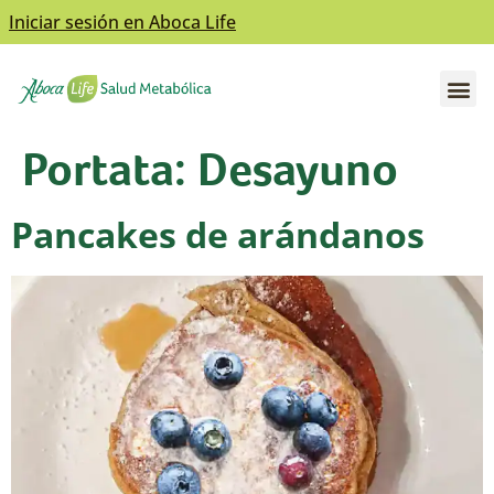
Iniciar sesión en Aboca Life
Abre el submenú
Abre el submenú
Portata:
Desayuno
Pancakes de arándanos